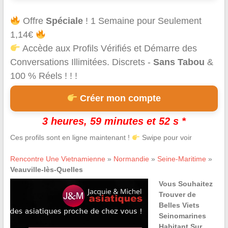
Offre
Spéciale
! 1 Semaine pour Seulement
1,14€
Accède aux Profils Vérifiés et Démarre des
Conversations Illimitées. Discrets -
Sans Tabou
&
100 % Réels ! ! !
Créer mon compte
3 heures, 59 minutes et 52 s *
Ces profils sont en ligne maintenant !
Swipe pour voir
Rencontre Une Vietnamienne
»
Normandie
»
Seine-Maritime
»
Veauville-lès-Quelles
Vous Souhaitez
Trouver de
Belles Viets
Seinomarines
Habitant Sur