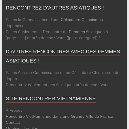
RENCONTREZ D’AUTRES ASIATIQUES !
Faites la Connaissance d'une
Célibataire Chinoise
ou
Japonaise.
Faites également la Rencontre de
Femmes Asiatiques
à
[page_title] et près de chez Vous ([post_category]) !
D’AUTRES RENCONTRES AVEC DES FEMMES
ASIATIQUES !
Faites Aussi la Connaissance d'une Célibataire Chinoise ou du
Japon.
Rencontrez également des Asiatiques près de chez Vous !
SITE RENCONTRER-VIETNAMIENNE
À Propos
Rencontre VietNamienne dans une Grande Ville de France
Contact
Mentions Légales