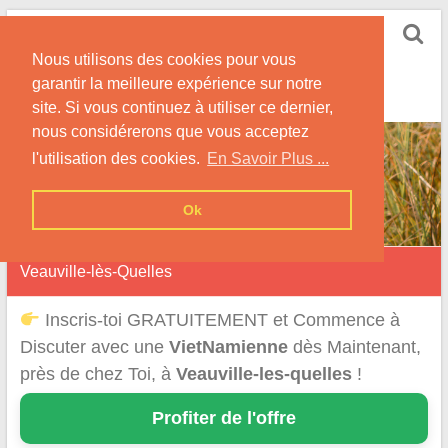
Skip
Rencontrer-
to
Vietnamienne
Nous utilisons des cookies pour vous
content
garantir la meilleure expérience sur notre
Rencontre une Célibataire Originaire du VietNam !
site. Si vous continuez à utiliser ce dernier,
nous considérerons que vous acceptez
l'utilisation des cookies.
En Savoir Plus ...
Ok
Veauville-lès-Quelles
Inscris-toi GRATUITEMENT et Commence à
Discuter avec une
VietNamienne
dès Maintenant,
près de chez Toi, à
Veauville-les-quelles
!
Profiter de l'offre