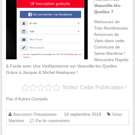
Veauville-lès-
Quelles ?
Retrouvez de
Très Nombreuses
Annonces de
Viets dans cette
Commune de
Seine-Maritime !
Rencontre Rapide
& Facile avec Une VietNamienne sur Veauville-lès-Quelles
Grâce à Jacquie & Michel Asiatiques !
Notez Cette Publication !
Pas d'Autres Conseils.
18 septembre 2019
Rencontrer-Vietnamienne
Seine-
Maritime
Pas de commentaire