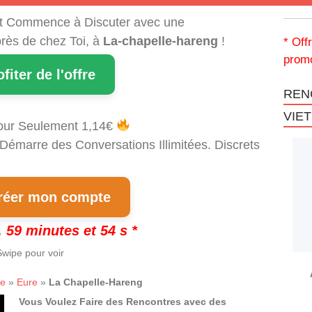
t Commence à Discuter avec une
rès de chez Toi, à
La-chapelle-hareng
!
* Off
promo
ofiter de l'offre
REN
VIE
our Seulement 1,14€
 Démarre des Conversations Illimitées. Discrets
!
éer mon compte
 59 minutes et 53 s *
wipe pour voir
ie
»
Eure
»
La Chapelle-Hareng
Vous Voulez Faire des Rencontres avec des