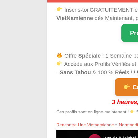
Inscris-toi GRATUITEMENT e
VietNamienne
dès Maintenant, p
Pr
Offre
Spéciale
! 1 Semaine p
Accède aux Profils Vérifiés et
-
Sans Tabou
& 100 % Réels ! ! 
Cr
3 heures,
Ces profils sont en ligne maintenant !
S
Rencontre Une Vietnamienne
»
Normand