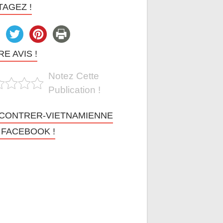
TAGEZ !
E AVIS !
Notez Cette
Publication !
CONTRER-VIETNAMIENNE
 FACEBOOK !