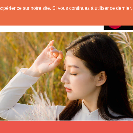
mienne
expérience sur notre site. Si vous continuez à utiliser ce derni
Rencontres avec
VietNam !