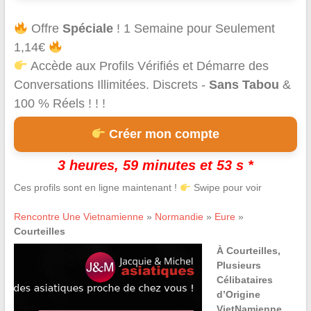
Offre
Spéciale
! 1 Semaine pour Seulement
1,14€
Accède aux Profils Vérifiés et Démarre des
Conversations Illimitées. Discrets -
Sans Tabou
&
100 % Réels ! ! !
Créer mon compte
3 heures, 59 minutes et 53 s *
Ces profils sont en ligne maintenant !
Swipe pour voir
Rencontre Une Vietnamienne
»
Normandie
»
Eure
»
Courteilles
À Courteilles,
Plusieurs
Célibataires
d’Origine
VietNamienne