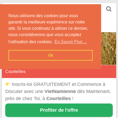
Skip
Rencontrer-
to
Vietnamienne
Nous utilisons des cookies pour vous
content
garantir la meilleure expérience sur notre
Rencontre une Célibataire Originaire du VietNam !
site. Si vous continuez à utiliser ce dernier,
nous considérerons que vous acceptez
l'utilisation des cookies.
En Savoir Plus ...
Ok
Courteilles
Inscris-toi GRATUITEMENT et Commence à
Discuter avec une
VietNamienne
dès Maintenant,
près de chez Toi, à
Courteilles
!
Profiter de l'offre