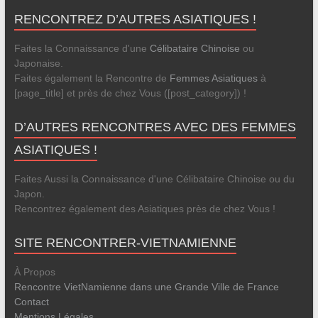
RENCONTREZ D’AUTRES ASIATIQUES !
Faites la Connaissance d'une
Célibataire Chinoise
ou
Japonaise.
Faites également la Rencontre de
Femmes Asiatiques
à
[page_title] et près de chez Vous ([post_category]) !
D’AUTRES RENCONTRES AVEC DES FEMMES
ASIATIQUES !
Faites Aussi la Connaissance d'une Célibataire Chinoise ou du
Japon.
Rencontrez également des Asiatiques près de chez Vous !
SITE RENCONTRER-VIETNAMIENNE
À Propos
Rencontre VietNamienne dans une Grande Ville de France
Contact
Mentions Légales