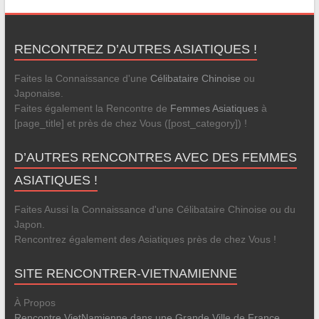
RENCONTREZ D’AUTRES ASIATIQUES !
Faites la Connaissance d'une
Célibataire Chinoise
ou
Japonaise.
Faites également la Rencontre de
Femmes Asiatiques
à
[page_title] et près de chez Vous ([post_category]) !
D’AUTRES RENCONTRES AVEC DES FEMMES
ASIATIQUES !
Faites Aussi la Connaissance d'une Célibataire Chinoise ou du
Japon.
Rencontrez également des Asiatiques près de chez Vous !
SITE RENCONTRER-VIETNAMIENNE
À Propos
Rencontre VietNamienne dans une Grande Ville de France