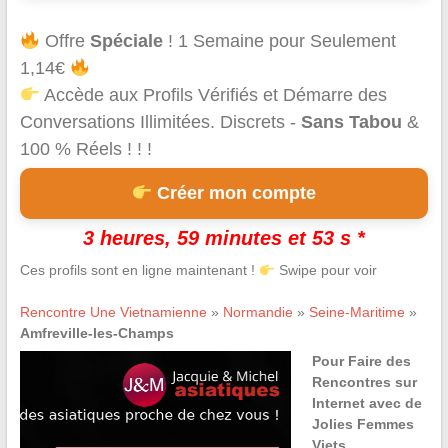
Offre
Spéciale
! 1 Semaine pour Seulement
1,14€
Accède aux Profils Vérifiés et Démarre des
Conversations Illimitées. Discrets -
Sans Tabou
&
100 % Réels ! ! !
Créer mon compte
3 heures, 59 minutes et 53 s *
Ces profils sont en ligne maintenant !
Swipe pour voir
Rencontre Une Vietnamienne
»
Normandie
»
Seine-Maritime
»
Amfreville-les-Champs
Pour Faire des
Rencontres sur
Internet avec de
Jolies Femmes
Viets