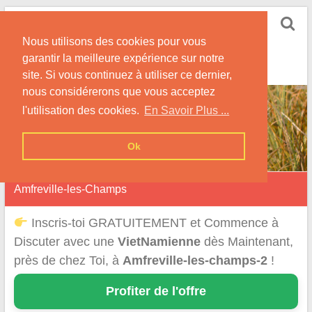
Skip
Rencontrer-
to
Vietnamienne
Nous utilisons des cookies pour vous
content
garantir la meilleure expérience sur notre
Rencontre une Célibataire Originaire du VietNam !
site. Si vous continuez à utiliser ce dernier,
nous considérerons que vous acceptez
l'utilisation des cookies.
En Savoir Plus ...
Ok
Amfreville-les-Champs
Inscris-toi GRATUITEMENT et Commence à
Discuter avec une
VietNamienne
dès Maintenant,
près de chez Toi, à
Amfreville-les-champs-2
!
Profiter de l'offre