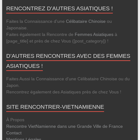
RENCONTREZ D’AUTRES ASIATIQUES !
Faites la Connaissance d'une
Célibataire Chinoise
ou
Japonaise.
Faites également la Rencontre de
Femmes Asiatiques
à
[page_title] et près de chez Vous ([post_category]) !
D’AUTRES RENCONTRES AVEC DES FEMMES
ASIATIQUES !
Faites Aussi la Connaissance d'une Célibataire Chinoise ou du
Japon.
Rencontrez également des Asiatiques près de chez Vous !
SITE RENCONTRER-VIETNAMIENNE
À Propos
Rencontre VietNamienne dans une Grande Ville de France
Contact
Mentions Légales