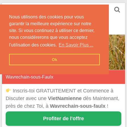
Skip
Rencontrer-
to
Vietnamienne
Nous utilisons des cookies pour vous
content
garantir la meilleure expérience sur notre
Rencontre une Célibataire Originaire du VietNam !
site. Si vous continuez à utiliser ce dernier,
nous considérerons que vous acceptez
l'utilisation des cookies.
En Savoir Plus ...
Ok
Wavrechain-sous-Faulx
Inscris-toi GRATUITEMENT et Commence à
Discuter avec une
VietNamienne
dès Maintenant,
près de chez Toi, à
Wavrechain-sous-faulx
!
Profiter de l'offre