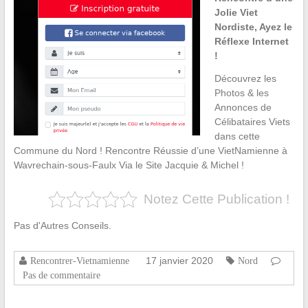
Jolie Viet
Nordiste, Ayez le
Réflexe Internet
!
Découvrez les
Photos & les
Annonces de
Célibataires Viets
dans cette
Commune du Nord ! Rencontre Réussie d’une VietNamienne à
Wavrechain-sous-Faulx Via le Site Jacquie & Michel !
Notez Cette Publication !
Pas d'Autres Conseils.
17 janvier 2020
Rencontrer-Vietnamienne
Nord
Pas de commentaire