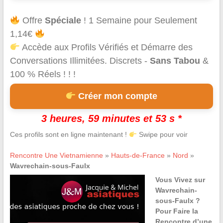
Offre
Spéciale
! 1 Semaine pour Seulement
1,14€
Accède aux Profils Vérifiés et Démarre des
Conversations Illimitées. Discrets -
Sans Tabou
&
100 % Réels ! ! !
Créer mon compte
3 heures, 59 minutes et 53 s *
Ces profils sont en ligne maintenant !
Swipe pour voir
Rencontre Une Vietnamienne
»
Hauts-de-France
»
Nord
»
Wavrechain-sous-Faulx
Vous Vivez sur
Wavrechain-
sous-Faulx ?
Pour Faire la
Rencontre d’une