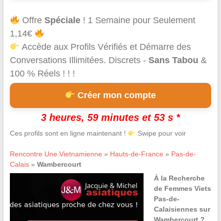
Offre
Spéciale
! 1 Semaine pour Seulement
1,14€
Accède aux Profils Vérifiés et Démarre des
Conversations Illimitées. Discrets -
Sans Tabou
&
100 % Réels ! ! !
Créer mon compte
3 heures, 59 minutes et 53 s *
Ces profils sont en ligne maintenant !
Swipe pour voir
Rencontre Une Vietnamienne
»
Hauts-de-France
»
Pas-de-
Calais
»
Wambercourt
À la Recherche
de Femmes Viets
Pas-de-
Calaisiennes sur
Wambercourt ?