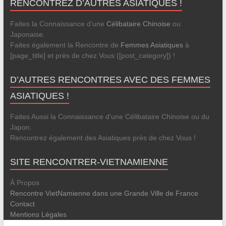
RENCONTREZ D’AUTRES ASIATIQUES !
Faites la Connaissance d'une
Célibataire Chinoise
ou
Japonaise.
Faites également la Rencontre de
Femmes Asiatiques
à
[page_title] et près de chez Vous ([post_category]) !
D’AUTRES RENCONTRES AVEC DES FEMMES
ASIATIQUES !
Faites Aussi la Connaissance d'une Célibataire Chinoise ou du
Japon.
Rencontrez également des Asiatiques près de chez Vous !
SITE RENCONTRER-VIETNAMIENNE
À Propos
Rencontre VietNamienne dans une Grande Ville de France
Contact
Mentions Légales