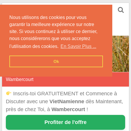
Skip
Rencontrer-
to
Vietnamienne
Nous utilisons des cookies pour vous
content
garantir la meilleure expérience sur notre
Rencontre une Célibataire Originaire du VietNam !
site. Si vous continuez à utiliser ce dernier,
nous considérerons que vous acceptez
l'utilisation des cookies.
En Savoir Plus ...
Ok
Wambercourt
Inscris-toi GRATUITEMENT et Commence à
Discuter avec une
VietNamienne
dès Maintenant,
près de chez Toi, à
Wambercourt
!
Profiter de l'offre