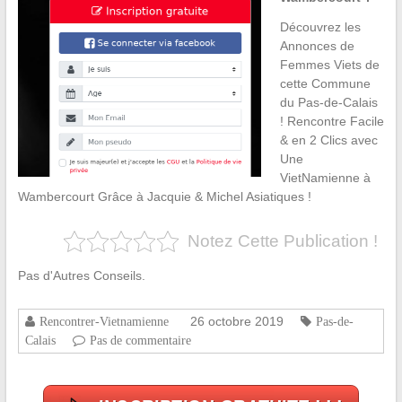
Découvrez les
Annonces de
Femmes Viets de
cette Commune
du Pas-de-Calais
! Rencontre Facile
& en 2 Clics avec
Une
VietNamienne à
Wambercourt Grâce à Jacquie & Michel Asiatiques !
Notez Cette Publication !
Pas d'Autres Conseils.
26 octobre 2019
Rencontrer-Vietnamienne
Pas-de-
Calais
Pas de commentaire