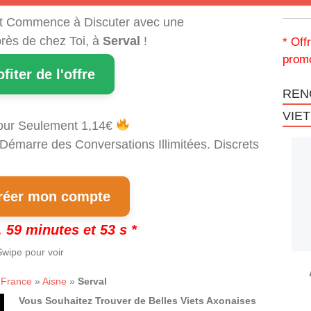
t Commence à Discuter avec une
rès de chez Toi, à
Serval
!
* Off
promo
ofiter de l'offre
REN
VIE
our Seulement 1,14€
 Démarre des Conversations Illimitées. Discrets
!
éer mon compte
 59 minutes et 53 s *
wipe pour voir
-France
»
Aisne
»
Serval
Vous Souhaitez Trouver de Belles Viets Axonaises