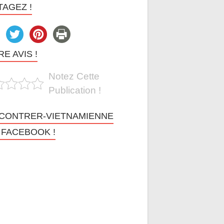
TAGEZ !
E AVIS !
Notez Cette
Publication !
CONTRER-VIETNAMIENNE
 FACEBOOK !