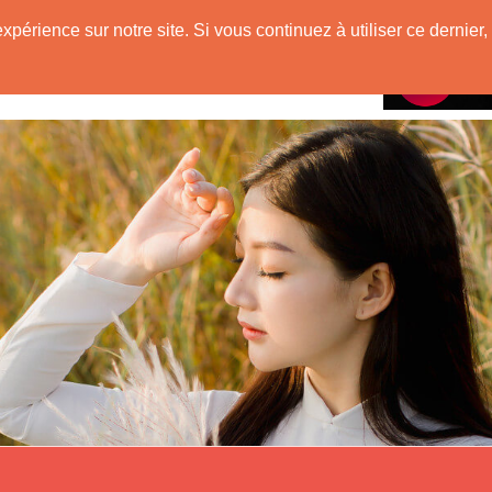
mienne
expérience sur notre site. Si vous continuez à utiliser ce derni
Rencontres avec
VietNam !