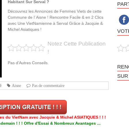
Habitant Sur Serval ?
PAR
Découvrez les Annonces de Femmes Viets de cette
Commune de l’ Aisne ! Rencontre Facile & en 2 Clics
avec Une VietNamienne à Serval Grâce à Jacquie &
Michel Asiatiques !
VOTR
Notez Cette Publication
!
Pas d'Autres Conseils.
REN
SUR
9
Aisne
Pas de commentaire
res du VietNam avec Jacquie & Michel ASIATIQUES ! ! !
emain ! ! ! Offre d'Essai & Nombreux Avantages ...