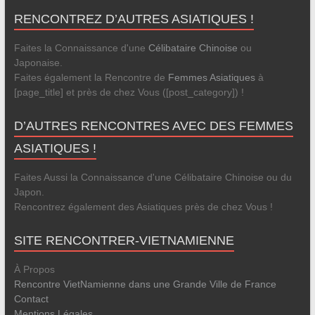
RENCONTREZ D’AUTRES ASIATIQUES !
Faites la Connaissance d'une
Célibataire Chinoise
ou
Japonaise.
Faites également la Rencontre de
Femmes Asiatiques
à
[page_title] et près de chez Vous ([post_category]) !
D’AUTRES RENCONTRES AVEC DES FEMMES
ASIATIQUES !
Faites Aussi la Connaissance d'une Célibataire Chinoise ou du
Japon.
Rencontrez également des Asiatiques près de chez Vous !
SITE RENCONTRER-VIETNAMIENNE
À Propos
Rencontre VietNamienne dans une Grande Ville de France
Contact
Mentions Légales