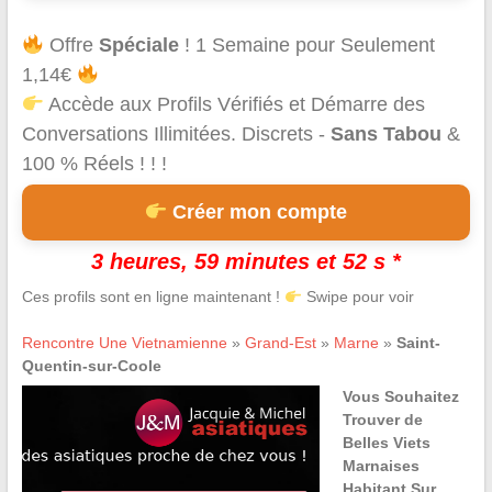
Offre
Spéciale
! 1 Semaine pour Seulement
1,14€
Accède aux Profils Vérifiés et Démarre des
Conversations Illimitées. Discrets -
Sans Tabou
&
100 % Réels ! ! !
Créer mon compte
3 heures, 59 minutes et 52 s *
Ces profils sont en ligne maintenant !
Swipe pour voir
Rencontre Une Vietnamienne
»
Grand-Est
»
Marne
»
Saint-
Quentin-sur-Coole
Vous Souhaitez
Trouver de
Belles Viets
Marnaises
Habitant Sur