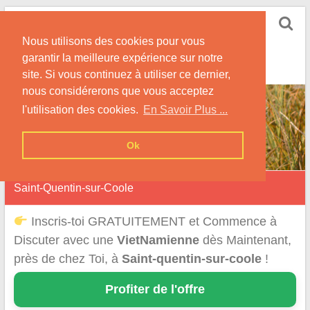
Skip
Rencontrer-
to
Vietnamienne
Nous utilisons des cookies pour vous
content
garantir la meilleure expérience sur notre
Rencontre une Célibataire Originaire du VietNam !
site. Si vous continuez à utiliser ce dernier,
nous considérerons que vous acceptez
l'utilisation des cookies.
En Savoir Plus ...
Ok
Saint-Quentin-sur-Coole
Inscris-toi GRATUITEMENT et Commence à
Discuter avec une
VietNamienne
dès Maintenant,
près de chez Toi, à
Saint-quentin-sur-coole
!
Profiter de l'offre