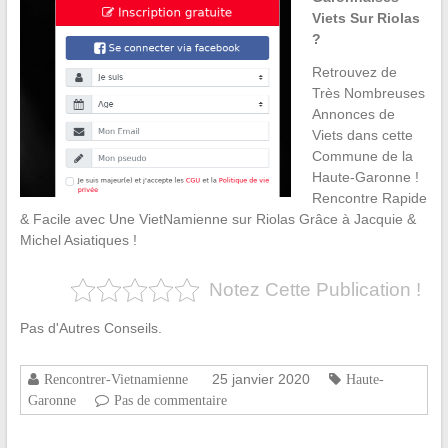
Viets Sur Riolas
?
Retrouvez de
Très Nombreuses
Annonces de
Viets dans cette
Commune de la
Haute-Garonne !
Rencontre Rapide
& Facile avec Une VietNamienne sur Riolas Grâce à Jacquie &
Michel Asiatiques !
Notez Cette Publication !
Pas d'Autres Conseils.
25 janvier 2020
Rencontrer-Vietnamienne
Haute-
Garonne
Pas de commentaire