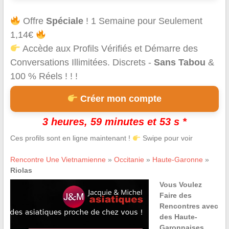
Offre
Spéciale
! 1 Semaine pour Seulement
1,14€
Accède aux Profils Vérifiés et Démarre des
Conversations Illimitées. Discrets -
Sans Tabou
&
100 % Réels ! ! !
Créer mon compte
3 heures, 59 minutes et 53 s *
Ces profils sont en ligne maintenant !
Swipe pour voir
Rencontre Une Vietnamienne
»
Occitanie
»
Haute-Garonne
»
Riolas
Vous Voulez
Faire des
Rencontres avec
des Haute-
Garonnaises