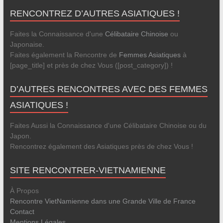
RENCONTREZ D’AUTRES ASIATIQUES !
Faites la Connaissance d'une
Célibataire Chinoise
ou
Japonaise.
Faites également la Rencontre de
Femmes Asiatiques
à
[page_title] et près de chez Vous ([post_category]) !
D’AUTRES RENCONTRES AVEC DES FEMMES
ASIATIQUES !
Faites Aussi la Connaissance d'une Célibataire Chinoise ou du
Japon.
Rencontrez également des Asiatiques près de chez Vous !
SITE RENCONTRER-VIETNAMIENNE
À Propos
Rencontre VietNamienne dans une Grande Ville de France
Contact
Mentions Légales