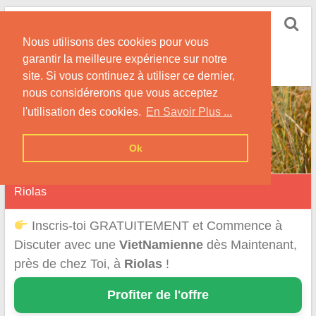
Skip
Rencontrer-
to
Vietnamienne
Nous utilisons des cookies pour vous
content
garantir la meilleure expérience sur notre
Rencontre une Célibataire Originaire du VietNam !
site. Si vous continuez à utiliser ce dernier,
nous considérerons que vous acceptez
l'utilisation des cookies.
En Savoir Plus ...
Ok
Riolas
Inscris-toi GRATUITEMENT et Commence à
Discuter avec une
VietNamienne
dès Maintenant,
près de chez Toi, à
Riolas
!
Profiter de l'offre