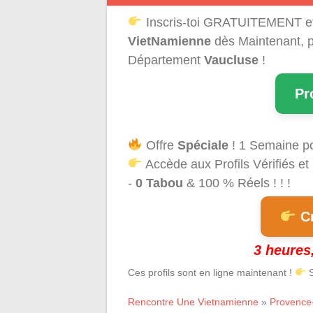
Inscris-toi GRATUITEMENT e
VietNamienne
dès Maintenant, p
Département
Vaucluse
!
Pr
Offre
Spéciale
! 1 Semaine p
Accède aux Profils Vérifiés et
-
0 Tabou
& 100 % Réels ! ! !
Cr
3 heures,
Ces profils sont en ligne maintenant !
S
Rencontre Une Vietnamienne
»
Provence-