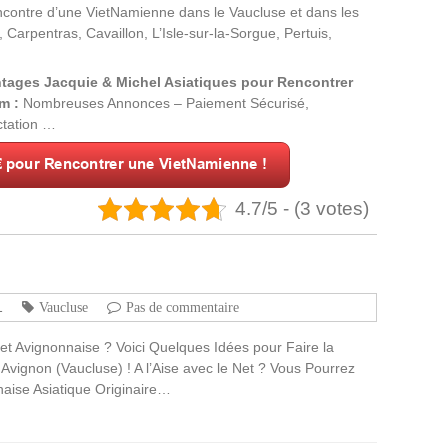
ncontre d’une VietNamienne dans le Vaucluse et dans les
arpentras, Cavaillon, L’Isle-sur-la-Sorgue, Pertuis,
ntages Jacquie & Michel Asiatiques pour Rencontrer
m :
Nombreuses Annonces – Paiement Sécurisé,
ctation …
4.7/5 - (3 votes)
1
Vaucluse
Pas de commentaire
et Avignonnaise ? Voici Quelques Idées pour Faire la
vignon (Vaucluse) ! A l’Aise avec le Net ? Vous Pourrez
naise Asiatique Originaire…