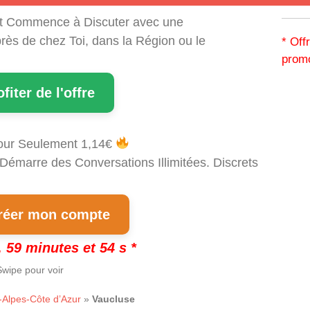
t Commence à Discuter avec une
rès de chez Toi, dans la Région ou le
* Off
promo
ofiter de l'offre
our Seulement 1,14€
 Démarre des Conversations Illimitées. Discrets
éer mon compte
 59 minutes et 53 s *
wipe pour voir
Alpes-Côte d’Azur
»
Vaucluse