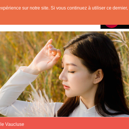
mienne
expérience sur notre site. Si vous continuez à utiliser ce derni
Rencontres avec
VietNam !
le Vaucluse