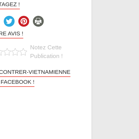
TAGEZ !
E AVIS !
Notez Cette
Publication !
CONTRER-VIETNAMIENNE
 FACEBOOK !