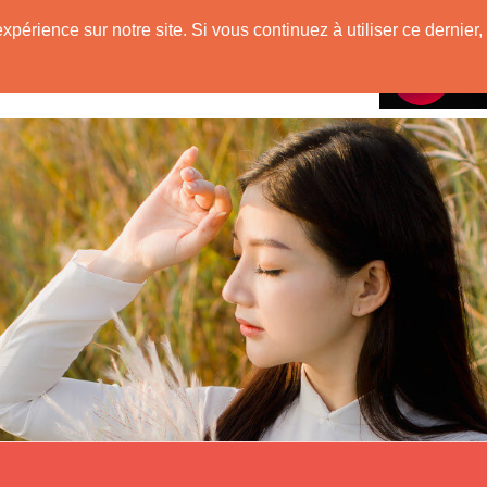
mienne
expérience sur notre site. Si vous continuez à utiliser ce derni
Rencontres avec
VietNam !