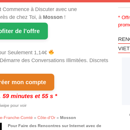
t Commence à Discuter avec une
rès de chez Toi, à
Mosson
!
* Off
promo
ofiter de l'offre
REN
VIE
our Seulement 1,14€
 Démarre des Conversations Illimitées. Discrets
!
éer mon compte
 59 minutes et 54 s *
wipe pour voir
e-Franche-Comté
»
Côte-d'Or
»
Mosson
Pour Faire des Rencontres sur Internet avec de