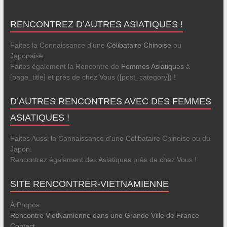
RENCONTREZ D’AUTRES ASIATIQUES !
Faites la Connaissance d'une
Célibataire Chinoise
ou
Japonaise.
Faites également la Rencontre de
Femmes Asiatiques
à
[page_title] et près de chez Vous ([post_category]) !
D’AUTRES RENCONTRES AVEC DES FEMMES
ASIATIQUES !
Faites Aussi la Connaissance d'une Célibataire Chinoise ou du
Japon.
Rencontrez également des Asiatiques près de chez Vous !
SITE RENCONTRER-VIETNAMIENNE
À Propos
Rencontre VietNamienne dans une Grande Ville de France
Contact