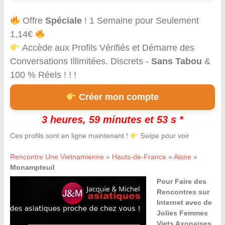
Offre
Spéciale
! 1 Semaine pour Seulement
1,14€
Accède aux Profils Vérifiés et Démarre des
Conversations Illimitées. Discrets -
Sans Tabou
&
100 % Réels ! ! !
Créer mon compte
3 heures, 59 minutes et 53 s *
Ces profils sont en ligne maintenant !
Swipe pour voir
Rencontre Une Vietnamienne
»
Hauts-de-France
»
Aisne
»
Monampteuil
Pour Faire des
Rencontres sur
Internet avec de
Jolies Femmes
Viets Axonaises