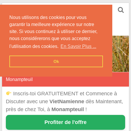
Skip
Rencontrer-
to
Vietnamienne
Nous utilisons des cookies pour vous
content
garantir la meilleure expérience sur notre
Rencontre une Célibataire Originaire du VietNam !
site. Si vous continuez à utiliser ce dernier,
nous considérerons que vous acceptez
l'utilisation des cookies.
En Savoir Plus ...
Ok
Monampteuil
Inscris-toi GRATUITEMENT et Commence à
Discuter avec une
VietNamienne
dès Maintenant,
près de chez Toi, à
Monampteuil
!
Profiter de l'offre