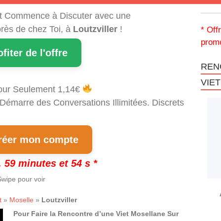
t Commence à Discuter avec une
rès de chez Toi, à
Loutzviller
!
* Off
promo
ofiter de l'offre
REN
VIE
our Seulement 1,14€
 Démarre des Conversations Illimitées. Discrets
!
éer mon compte
 59 minutes et 54 s *
wipe pour voir
t
»
Moselle
»
Loutzviller
Pour Faire la Rencontre d’une Viet Mosellane Sur