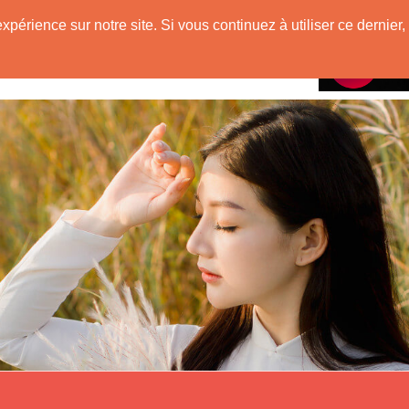
mienne
expérience sur notre site. Si vous continuez à utiliser ce derni
Rencontres avec
VietNam !