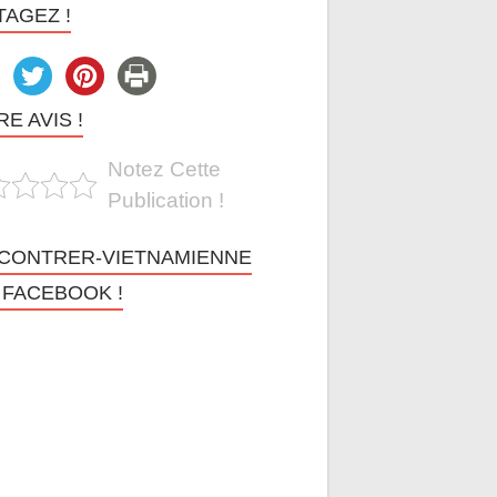
TAGEZ !
E AVIS !
Notez Cette
Publication !
CONTRER-VIETNAMIENNE
 FACEBOOK !