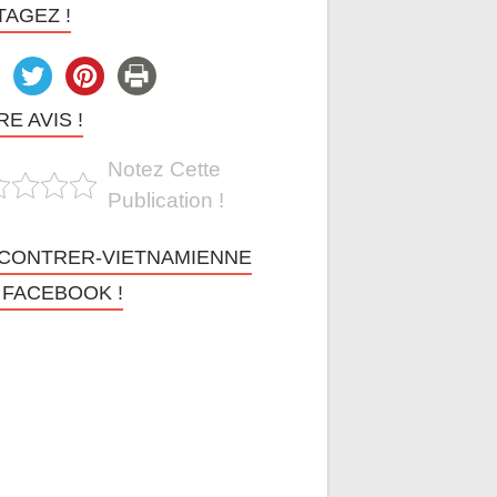
TAGEZ !
E AVIS !
Notez Cette
Publication !
CONTRER-VIETNAMIENNE
 FACEBOOK !