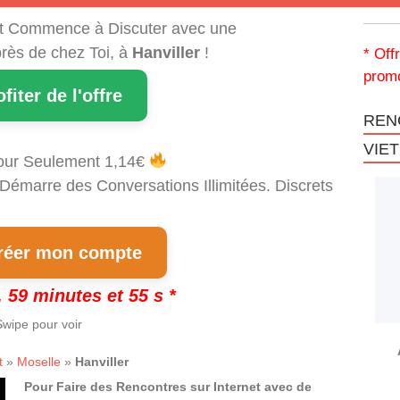
t Commence à Discuter avec une
rès de chez Toi, à
Hanviller
!
* Off
promo
ofiter de l'offre
REN
VIE
our Seulement 1,14€
 Démarre des Conversations Illimitées. Discrets
!
éer mon compte
 59 minutes et 54 s *
wipe pour voir
t
»
Moselle
»
Hanviller
Pour Faire des Rencontres sur Internet avec de