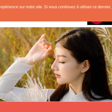
mienne
expérience sur notre site. Si vous continuez à utiliser ce derni
Rencontres avec
VietNam !