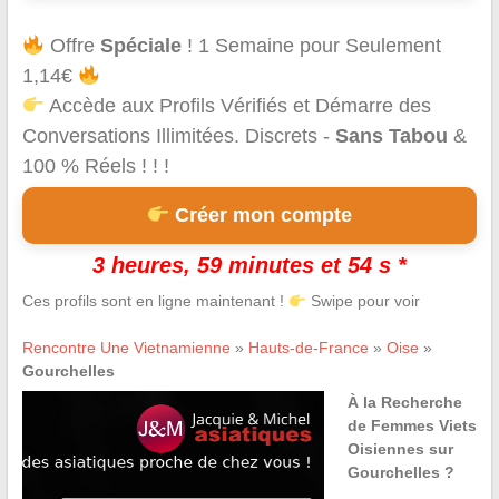
Offre
Spéciale
! 1 Semaine pour Seulement
1,14€
Accède aux Profils Vérifiés et Démarre des
Conversations Illimitées. Discrets -
Sans Tabou
&
100 % Réels ! ! !
Créer mon compte
3 heures, 59 minutes et 54 s *
Ces profils sont en ligne maintenant !
Swipe pour voir
Rencontre Une Vietnamienne
»
Hauts-de-France
»
Oise
»
Gourchelles
À la Recherche
de Femmes Viets
Oisiennes sur
Gourchelles ?