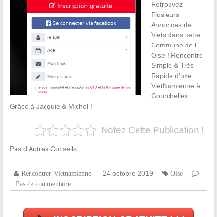
Retrouvez
Plusieurs
Annonces de
Viets dans cette
Commune de l’
Oise ! Rencontre
Simple & Très
Rapide d’une
VietNamienne à
Gourchelles
Grâce à Jacquie & Michel !
Notez Cette Publication !
Pas d'Autres Conseils.
24 octobre 2019
Rencontrer-Vietnamienne
Oise
Pas de commentaire