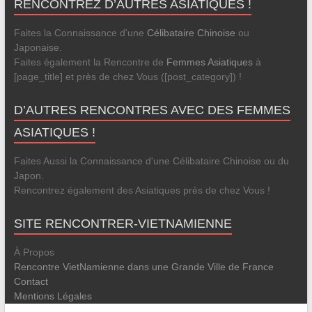
RENCONTREZ D’AUTRES ASIATIQUES !
Faites la Connaissance d'une
Célibataire Chinoise
ou
Japonaise.
Faites également la Rencontre de
Femmes Asiatiques
à
[page_title] et près de chez Vous ([post_category]) !
D’AUTRES RENCONTRES AVEC DES FEMMES
ASIATIQUES !
Faites Aussi la Connaissance d'une Célibataire Chinoise ou du
Japon.
Rencontrez également des Asiatiques près de chez Vous !
SITE RENCONTRER-VIETNAMIENNE
À Propos
Rencontre VietNamienne dans une Grande Ville de France
Contact
Mentions Légales