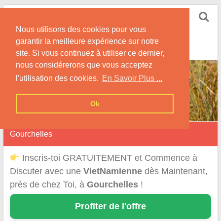
Skip
Rencontrer-
to
Vietnamienne
Nous utilisons des cookies pour vous
content
garantir la meilleure expérience sur notre
Rencontre une Célibataire Originaire du VietNam !
site. Si vous continuez à utiliser ce dernier,
nous considérerons que vous acceptez
l'utilisation des cookies.
En Savoir Plus ...
Ok
Gourchelles
Inscris-toi GRATUITEMENT et Commence à
Discuter avec une
VietNamienne
dès Maintenant,
près de chez Toi, à
Gourchelles
!
Profiter de l'offre