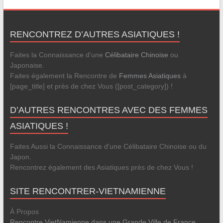
RENCONTREZ D’AUTRES ASIATIQUES !
Faites la Connaissance d'une
Célibataire Chinoise
ou
Japonaise.
Faites également la Rencontre de
Femmes Asiatiques
à
[page_title] et près de chez Vous ([post_category]) !
D’AUTRES RENCONTRES AVEC DES FEMMES
ASIATIQUES !
Faites Aussi la Connaissance d'une Célibataire Chinoise ou du
Japon.
Rencontrez également des Asiatiques près de chez Vous !
SITE RENCONTRER-VIETNAMIENNE
À Propos
Rencontre VietNamienne dans une Grande Ville de France