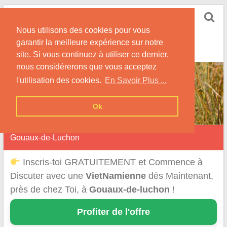
Skip
Rencontrer-
to
Vietnamienne
Nous utilisons des cookies pour vous
content
garantir la meilleure expérience sur notre
Rencontre une Célibataire Originaire du VietNam !
site. Si vous continuez à utiliser ce dernier,
nous considérerons que vous acceptez
l'utilisation des cookies.
En Savoir Plus ...
Ok
Gouaux-de-Luchon
Inscris-toi GRATUITEMENT et Commence à
Discuter avec une
VietNamienne
dès Maintenant,
près de chez Toi, à
Gouaux-de-luchon
!
Profiter de l'offre