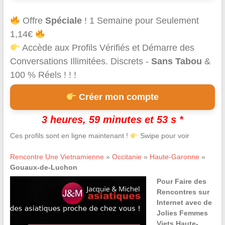
Offre
Spéciale
! 1 Semaine pour Seulement
1,14€
Accède aux Profils Vérifiés et Démarre des
Conversations Illimitées. Discrets -
Sans Tabou
&
100 % Réels ! ! !
Créer mon compte
3 heures, 59 minutes et 53 s *
Ces profils sont en ligne maintenant !
Swipe pour voir
Rencontre Une Vietnamienne
»
Occitanie
»
Haute-Garonne
»
Gouaux-de-Luchon
Pour Faire des
Rencontres sur
Internet avec de
Jolies Femmes
Viets Haute-