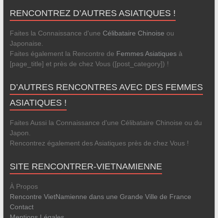
RENCONTREZ D’AUTRES ASIATIQUES !
Faites la Connaissance d'une
Célibataire Chinoise
ou
Japonaise.
Faites également la Rencontre de
Femmes Asiatiques
à
[page_title] et près de chez Vous ([post_category]) !
D’AUTRES RENCONTRES AVEC DES FEMMES
ASIATIQUES !
Faites Aussi la Connaissance d'une Célibataire Chinoise ou du
Japon.
Rencontrez également des Asiatiques près de chez Vous !
SITE RENCONTRER-VIETNAMIENNE
À Propos
Rencontre VietNamienne dans une Grande Ville de France
Contact
Mentions Légales