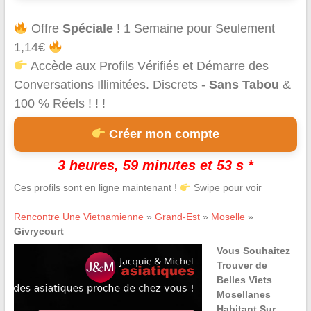
Offre
Spéciale
! 1 Semaine pour Seulement
1,14€
Accède aux Profils Vérifiés et Démarre des
Conversations Illimitées. Discrets -
Sans Tabou
&
100 % Réels ! ! !
Créer mon compte
3 heures, 59 minutes et 53 s *
Ces profils sont en ligne maintenant !
Swipe pour voir
Rencontre Une Vietnamienne
»
Grand-Est
»
Moselle
»
Givrycourt
Vous Souhaitez
Trouver de
Belles Viets
Mosellanes
Habitant Sur