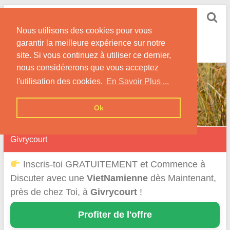
Skip
Rencontrer-
to
Vietnamienne
Nous utilisons des cookies pour vous
content
garantir la meilleure expérience sur notre
Rencontre une Célibataire Originaire du VietNam !
site. Si vous continuez à utiliser ce dernier,
nous considérerons que vous acceptez
l'utilisation des cookies.
En Savoir Plus ...
Ok
Givrycourt
Inscris-toi GRATUITEMENT et Commence à
Discuter avec une
VietNamienne
dès Maintenant,
près de chez Toi, à
Givrycourt
!
Profiter de l'offre