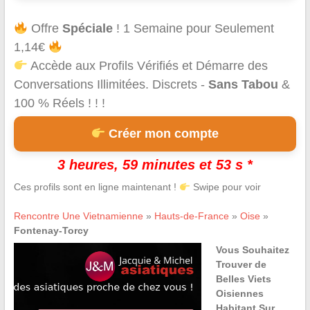
Offre
Spéciale
! 1 Semaine pour Seulement
1,14€
Accède aux Profils Vérifiés et Démarre des
Conversations Illimitées. Discrets -
Sans Tabou
&
100 % Réels ! ! !
Créer mon compte
3 heures, 59 minutes et 53 s *
Ces profils sont en ligne maintenant !
Swipe pour voir
Rencontre Une Vietnamienne
»
Hauts-de-France
»
Oise
»
Fontenay-Torcy
Vous Souhaitez
Trouver de
Belles Viets
Oisiennes
Habitant Sur