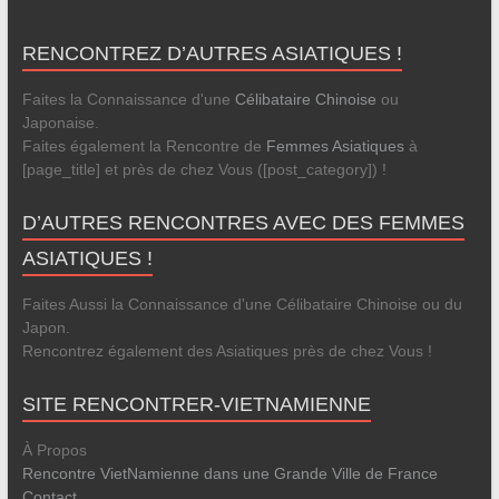
RENCONTREZ D’AUTRES ASIATIQUES !
Faites la Connaissance d'une
Célibataire Chinoise
ou
Japonaise.
Faites également la Rencontre de
Femmes Asiatiques
à
[page_title] et près de chez Vous ([post_category]) !
D’AUTRES RENCONTRES AVEC DES FEMMES
ASIATIQUES !
Faites Aussi la Connaissance d'une Célibataire Chinoise ou du
Japon.
Rencontrez également des Asiatiques près de chez Vous !
SITE RENCONTRER-VIETNAMIENNE
À Propos
Rencontre VietNamienne dans une Grande Ville de France
Contact