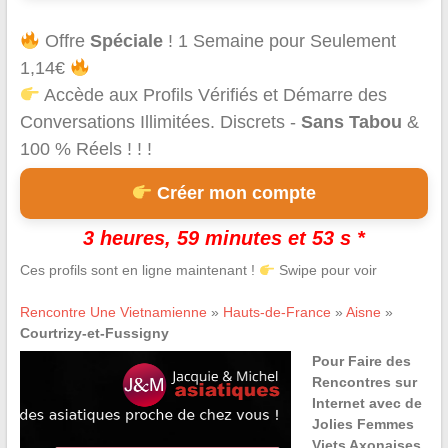
Offre
Spéciale
! 1 Semaine pour Seulement
1,14€
Accède aux Profils Vérifiés et Démarre des
Conversations Illimitées. Discrets -
Sans Tabou
&
100 % Réels ! ! !
Créer mon compte
3 heures, 59 minutes et 53 s *
Ces profils sont en ligne maintenant !
Swipe pour voir
Rencontre Une Vietnamienne
»
Hauts-de-France
»
Aisne
»
Courtrizy-et-Fussigny
Pour Faire des
Rencontres sur
Internet avec de
Jolies Femmes
Viets Axonaises