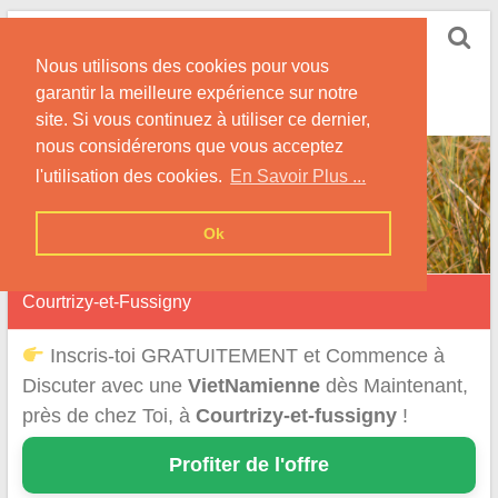
Skip
Rencontrer-
to
Vietnamienne
Nous utilisons des cookies pour vous
content
garantir la meilleure expérience sur notre
Rencontre une Célibataire Originaire du VietNam !
site. Si vous continuez à utiliser ce dernier,
nous considérerons que vous acceptez
l'utilisation des cookies.
En Savoir Plus ...
Ok
Courtrizy-et-Fussigny
Inscris-toi GRATUITEMENT et Commence à
Discuter avec une
VietNamienne
dès Maintenant,
près de chez Toi, à
Courtrizy-et-fussigny
!
Profiter de l'offre