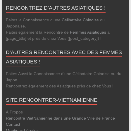
RENCONTREZ D’AUTRES ASIATIQUES !
Faites la Connaissance d'une
Célibataire Chinoise
ou
Japonaise.
Faites également la Rencontre de
Femmes Asiatiques
à
[page_title] et près de chez Vous ([post_category]) !
D’AUTRES RENCONTRES AVEC DES FEMMES
ASIATIQUES !
Faites Aussi la Connaissance d'une Célibataire Chinoise ou du
Japon.
Rencontrez également des Asiatiques près de chez Vous !
SITE RENCONTRER-VIETNAMIENNE
À Propos
Rencontre VietNamienne dans une Grande Ville de France
Contact
Mentions Légales