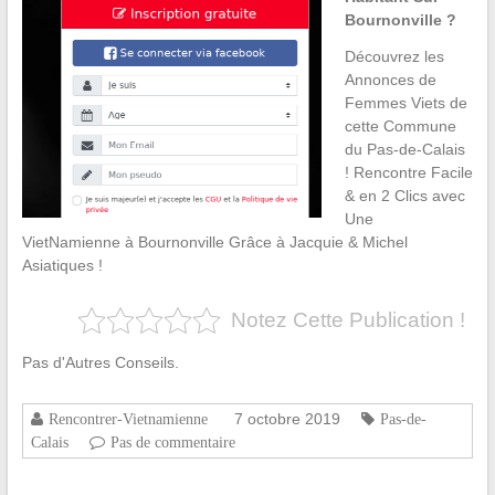
Bournonville ?
Découvrez les
Annonces de
Femmes Viets de
cette Commune
du Pas-de-Calais
! Rencontre Facile
& en 2 Clics avec
Une
VietNamienne à Bournonville Grâce à Jacquie & Michel
Asiatiques !
Notez Cette Publication !
Pas d'Autres Conseils.
7 octobre 2019
Rencontrer-Vietnamienne
Pas-de-
Calais
Pas de commentaire