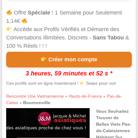
Offre
Spéciale
! 1 Semaine pour Seulement
1,14€
Accède aux Profils Vérifiés et Démarre des
Conversations Illimitées. Discrets -
Sans Tabou
&
100 % Réels ! ! !
Créer mon compte
3 heures, 59 minutes et 52 s *
Ces profils sont en ligne maintenant !
Swipe pour voir
Rencontre Une Vietnamienne
»
Hauts-de-France
»
Pas-de-
Calais
»
Bournonville
Vous Souhaitez
Trouver de
Belles Viets Pas-
de-Calaisiennes
Habitant Sur