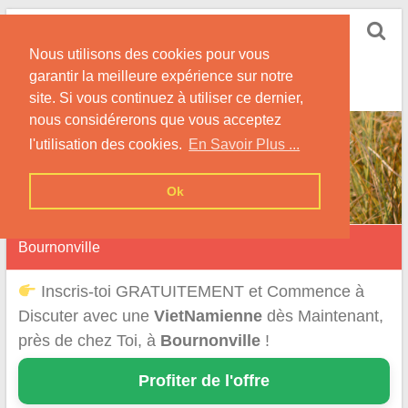
Skip
Rencontrer-
to
Vietnamienne
Nous utilisons des cookies pour vous
content
garantir la meilleure expérience sur notre
Rencontre une Célibataire Originaire du VietNam !
site. Si vous continuez à utiliser ce dernier,
nous considérerons que vous acceptez
l'utilisation des cookies.
En Savoir Plus ...
Ok
Bournonville
Inscris-toi GRATUITEMENT et Commence à
Discuter avec une
VietNamienne
dès Maintenant,
près de chez Toi, à
Bournonville
!
Profiter de l'offre