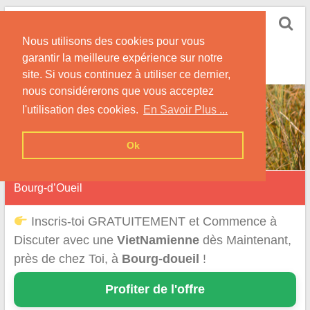
Skip
Rencontrer-
to
Vietnamienne
Nous utilisons des cookies pour vous
content
garantir la meilleure expérience sur notre
Rencontre une Célibataire Originaire du VietNam !
site. Si vous continuez à utiliser ce dernier,
nous considérerons que vous acceptez
l'utilisation des cookies.
En Savoir Plus ...
Ok
Bourg-d’Oueil
Inscris-toi GRATUITEMENT et Commence à
Discuter avec une
VietNamienne
dès Maintenant,
près de chez Toi, à
Bourg-doueil
!
Profiter de l'offre