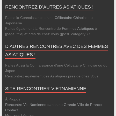
RENCONTREZ D’AUTRES ASIATIQUES !
Faites la Connaissance d'une
Célibataire Chinoise
ou
Japonaise.
Faites également la Rencontre de
Femmes Asiatiques
à
[page_title] et près de chez Vous ([post_category]) !
D’AUTRES RENCONTRES AVEC DES FEMMES
ASIATIQUES !
Faites Aussi la Connaissance d'une Célibataire Chinoise ou du
Japon.
Rencontrez également des Asiatiques près de chez Vous !
SITE RENCONTRER-VIETNAMIENNE
À Propos
Rencontre VietNamienne dans une Grande Ville de France
Contact
Mentions Légales