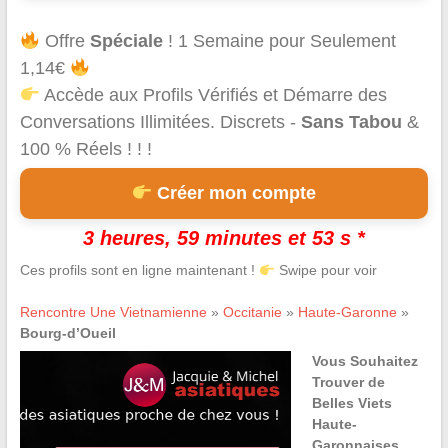
Offre
Spéciale
! 1 Semaine pour Seulement
1,14€
Accède aux Profils Vérifiés et Démarre des
Conversations Illimitées. Discrets -
Sans Tabou
&
100 % Réels ! ! !
Créer mon compte
3 heures, 59 minutes et 53 s *
Ces profils sont en ligne maintenant !
Swipe pour voir
Rencontre Une Vietnamienne
»
Occitanie
»
Haute-Garonne
»
Bourg-d’Oueil
Vous Souhaitez
Trouver de
Belles Viets
Haute-
Garonnaises