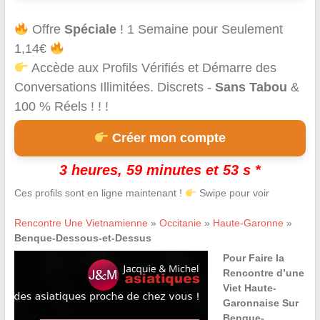
Offre
Spéciale
! 1 Semaine pour Seulement
1,14€
Accède aux Profils Vérifiés et Démarre des
Conversations Illimitées. Discrets -
Sans Tabou
&
100 % Réels ! ! !
Créer mon compte
3 heures, 59 minutes et 53 s *
Ces profils sont en ligne maintenant !
Swipe pour voir
Rencontre Une Vietnamienne
»
Occitanie
»
Haute-Garonne
»
Benque-Dessous-et-Dessus
Pour Faire la
Rencontre d’une
Viet Haute-
Garonnaise Sur
Benque-