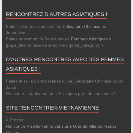
RENCONTREZ D’AUTRES ASIATIQUES !
Faites la Connaissance d'une
Célibataire Chinoise
ou
Japonaise.
Faites également la Rencontre de
Femmes Asiatiques
à
[page_title] et près de chez Vous ([post_category]) !
D’AUTRES RENCONTRES AVEC DES FEMMES
ASIATIQUES !
Faites Aussi la Connaissance d'une Célibataire Chinoise ou du
Japon.
Rencontrez également des Asiatiques près de chez Vous !
SITE RENCONTRER-VIETNAMIENNE
À Propos
Rencontre VietNamienne dans une Grande Ville de France
Contact