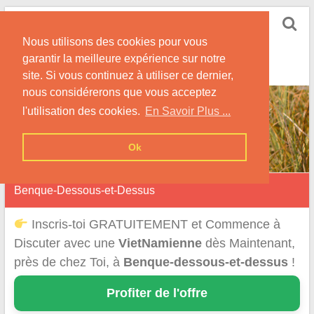
Skip
Rencontrer-
to
Vietnamienne
Nous utilisons des cookies pour vous
content
garantir la meilleure expérience sur notre
Rencontre une Célibataire Originaire du VietNam !
site. Si vous continuez à utiliser ce dernier,
nous considérerons que vous acceptez
l'utilisation des cookies.
En Savoir Plus ...
Ok
Benque-Dessous-et-Dessus
Inscris-toi GRATUITEMENT et Commence à
Discuter avec une
VietNamienne
dès Maintenant,
près de chez Toi, à
Benque-dessous-et-dessus
!
Profiter de l'offre