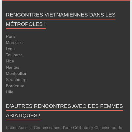
RENCONTRES VIETNAMIENNES DANS LES
MÉTROPOLES !
Paris
Marseille
Lyon
Toulouse
Nice
Nantes
Montpellier
Strasbourg
Bordeaux
Lille
D’AUTRES RENCONTRES AVEC DES FEMMES
ASIATIQUES !
Faites Aussi la Connaissance d'une Célibataire Chinoise ou du