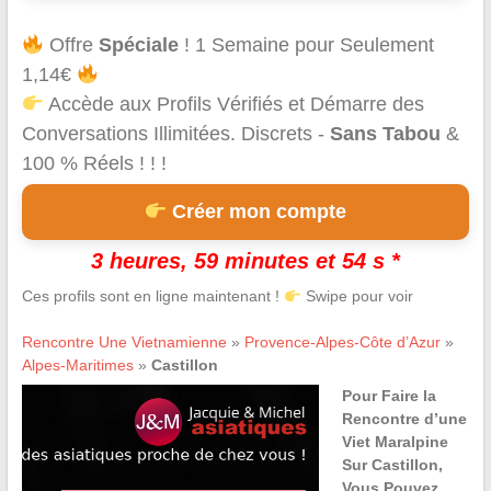
Offre
Spéciale
! 1 Semaine pour Seulement
1,14€
Accède aux Profils Vérifiés et Démarre des
Conversations Illimitées. Discrets -
Sans Tabou
&
100 % Réels ! ! !
Créer mon compte
3 heures, 59 minutes et 54 s *
Ces profils sont en ligne maintenant !
Swipe pour voir
Rencontre Une Vietnamienne
»
Provence-Alpes-Côte d’Azur
»
Alpes-Maritimes
»
Castillon
Pour Faire la
Rencontre d’une
Viet Maralpine
Sur Castillon,
Vous Pouvez