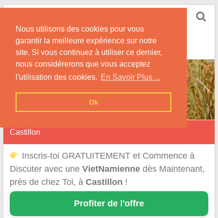
Skip
Rencontrer-
to
Vietnamienne
Nous utilisons des cookies pour vous
content
garantir la meilleure expérience sur notre
Rencontre une Célibataire Originaire du VietNam !
site. Si vous continuez à utiliser ce dernier,
nous considérerons que vous acceptez
l'utilisation des cookies.
En Savoir Plus ...
Ok
Castillon
Inscris-toi GRATUITEMENT et Commence à
Discuter avec une
VietNamienne
dès Maintenant,
près de chez Toi, à
Castillon
!
Profiter de l'offre