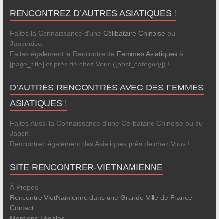
RENCONTREZ D’AUTRES ASIATIQUES !
Faites la Connaissance d'une
Célibataire Chinoise
ou
Japonaise.
Faites également la Rencontre de
Femmes Asiatiques
à
[page_title] et près de chez Vous ([post_category]) !
D’AUTRES RENCONTRES AVEC DES FEMMES
ASIATIQUES !
Faites Aussi la Connaissance d'une Célibataire Chinoise ou du
Japon.
Rencontrez également des Asiatiques près de chez Vous !
SITE RENCONTRER-VIETNAMIENNE
À Propos
Rencontre VietNamienne dans une Grande Ville de France
Contact
Mentions Légales