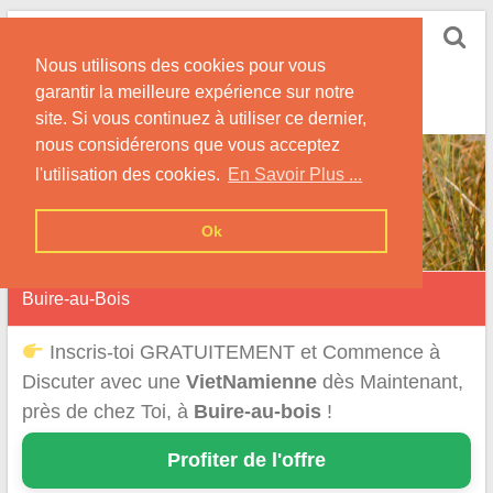
Skip
Rencontrer-
to
Vietnamienne
Nous utilisons des cookies pour vous
content
garantir la meilleure expérience sur notre
Rencontre une Célibataire Originaire du VietNam !
site. Si vous continuez à utiliser ce dernier,
nous considérerons que vous acceptez
l'utilisation des cookies.
En Savoir Plus ...
Ok
Buire-au-Bois
Inscris-toi GRATUITEMENT et Commence à
Discuter avec une
VietNamienne
dès Maintenant,
près de chez Toi, à
Buire-au-bois
!
Profiter de l'offre