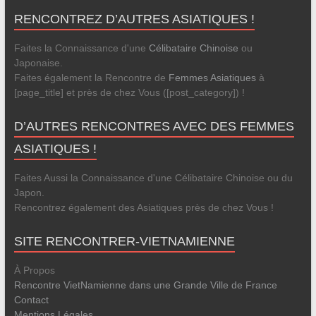
RENCONTREZ D’AUTRES ASIATIQUES !
Faites la Connaissance d'une
Célibataire Chinoise
ou
Japonaise.
Faites également la Rencontre de
Femmes Asiatiques
à
[page_title] et près de chez Vous ([post_category]) !
D’AUTRES RENCONTRES AVEC DES FEMMES
ASIATIQUES !
Faites Aussi la Connaissance d'une Célibataire Chinoise ou du
Japon.
Rencontrez également des Asiatiques près de chez Vous !
SITE RENCONTRER-VIETNAMIENNE
À Propos
Rencontre VietNamienne dans une Grande Ville de France
Contact
Mentions Légales