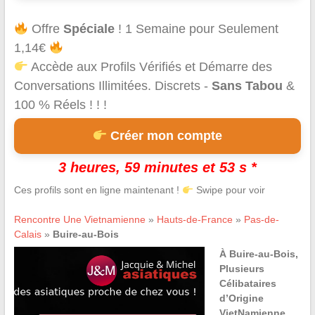
Offre
Spéciale
! 1 Semaine pour Seulement
1,14€
Accède aux Profils Vérifiés et Démarre des
Conversations Illimitées. Discrets -
Sans Tabou
&
100 % Réels ! ! !
Créer mon compte
3 heures, 59 minutes et 53 s *
Ces profils sont en ligne maintenant !
Swipe pour voir
Rencontre Une Vietnamienne
»
Hauts-de-France
»
Pas-de-
Calais
»
Buire-au-Bois
À Buire-au-Bois,
Plusieurs
Célibataires
d’Origine
VietNamienne