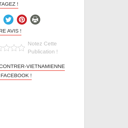
TAGEZ !
E AVIS !
Notez Cette
Publication !
CONTRER-VIETNAMIENNE
 FACEBOOK !