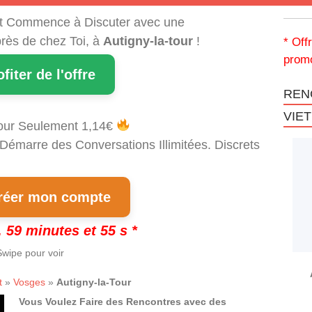
t Commence à Discuter avec une
rès de chez Toi, à
Autigny-la-tour
!
* Off
promo
ofiter de l'offre
REN
VIE
our Seulement 1,14€
 Démarre des Conversations Illimitées. Discrets
!
éer mon compte
 59 minutes et 54 s *
wipe pour voir
t
»
Vosges
»
Autigny-la-Tour
Vous Voulez Faire des Rencontres avec des