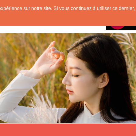
mienne
expérience sur notre site. Si vous continuez à utiliser ce derni
Rencontres avec
VietNam !